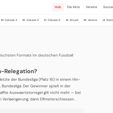
Hub
Die Akte
Vereine
Socce
Dekade 4
Dekade 5
Dekade 6
Aktuell
Vereine
Stati
05
06
07
08
09
10
ischsten Formats im deutschen Fussball
a-Relegation?
letzte der Bundesliga (Platz 16) in einem Hin-
 Bundesliga. Der Gewinner spielt in der
ffte Auswaertstorregel gilt nicht mehr — bei
n Verlaengerung, dann Elfmeterschiessen.