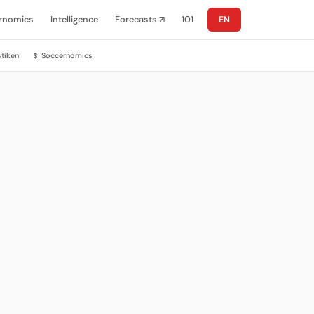
rnomics
Intelligence
Forecasts ↗
101
EN
stiken
Soccernomics
$