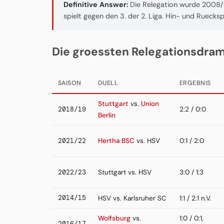
Definitive Answer:
Die Relegation wurde 2008/0
spielt gegen den 3. der 2. Liga. Hin- und Ruecksp
Die groessten Relegationsdra
SAISON
DUELL
ERGEBNIS
Stuttgart
vs.
Union
2018/19
2:2 / 0:0
Berlin
2021/22
Hertha BSC
vs. HSV
0:1 / 2:0
2022/23
Stuttgart vs. HSV
3:0 / 1:3
2014/15
HSV vs. Karlsruher SC
1:1 / 2:1 n.V.
Wolfsburg
vs.
1:0 / 0:1,
2016/17