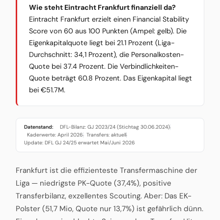
Wie steht Eintracht Frankfurt finanziell da?
Eintracht Frankfurt erzielt einen Financial Stability
Score von 60 aus 100 Punkten (Ampel: gelb). Die
Eigenkapitalquote liegt bei 21.1 Prozent (Liga-
Durchschnitt: 34,1 Prozent), die Personalkosten-
Quote bei 37.4 Prozent. Die Verbindlichkeiten-
Quote beträgt 60.8 Prozent. Das Eigenkapital liegt
bei €51.7M.
Datenstand:
DFL-Bilanz: GJ 2023/24 (Stichtag 30.06.2024)
·
Kaderwerte: April 2026
Transfers: aktuell
·
·
Update: DFL GJ 24/25 erwartet Mai/Juni 2026
Frankfurt ist die effizienteste Transfermaschine der
Liga — niedrigste PK-Quote (37,4%), positive
Transferbilanz, exzellentes Scouting. Aber: Das EK-
Polster (51,7 Mio, Quote nur 13,7%) ist gefährlich dünn.