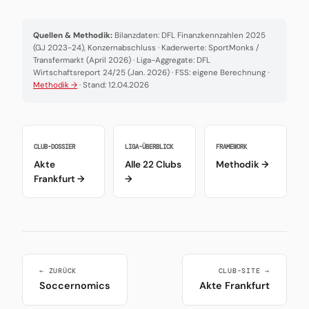
Quellen & Methodik:
Bilanzdaten: DFL Finanzkennzahlen 2025
(GJ 2023-24), Konzernabschluss · Kaderwerte: SportMonks /
Transfermarkt (April 2026) · Liga-Aggregate: DFL
Wirtschaftsreport 24/25 (Jan. 2026) · FSS: eigene Berechnung ·
Methodik →
· Stand: 12.04.2026
CLUB-DOSSIER
LIGA-ÜBERBLICK
FRAMEWORK
Akte
Alle 22 Clubs
Methodik →
Frankfurt →
→
← ZURÜCK
CLUB-SITE →
Soccernomics
Akte Frankfurt