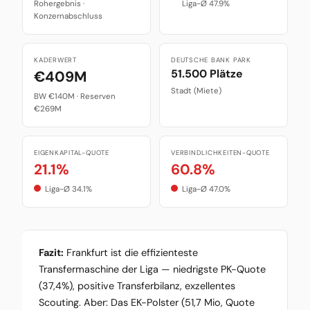
Rohergebnis ·
Liga-Ø 47.9%
Konzernabschluss
KADERWERT
DEUTSCHE BANK PARK
51.500 Plätze
€409M
Stadt (Miete)
BW €140M · Reserven
€269M
EIGENKAPITAL-QUOTE
VERBINDLICHKEITEN-QUOTE
21.1%
60.8%
Liga-Ø 34.1%
Liga-Ø 47.0%
Fazit:
Frankfurt ist die effizienteste
Transfermaschine der Liga — niedrigste PK-Quote
(37,4%), positive Transferbilanz, exzellentes
Scouting. Aber: Das EK-Polster (51,7 Mio, Quote