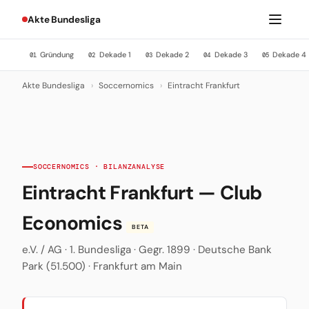
Akte Bundesliga
Gründung
Dekade 1
Dekade 2
Dekade 3
Dekade 4
01
02
03
04
05
Akte Bundesliga
›
Soccernomics
›
Eintracht Frankfurt
SOCCERNOMICS · BILANZANALYSE
Eintracht Frankfurt — Club
Economics
BETA
e.V. / AG · 1. Bundesliga · Gegr. 1899 · Deutsche Bank
Park (51.500) · Frankfurt am Main