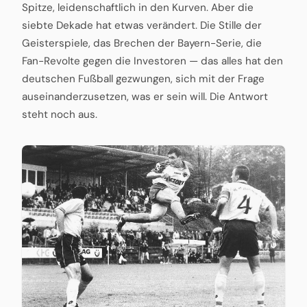
Spitze, leidenschaftlich in den Kurven. Aber die
siebte Dekade hat etwas verändert. Die Stille der
Geisterspiele, das Brechen der Bayern-Serie, die
Fan-Revolte gegen die Investoren — das alles hat den
deutschen Fußball gezwungen, sich mit der Frage
auseinanderzusetzen, was er sein will. Die Antwort
steht noch aus.