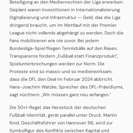
Beteiligung an den Medienrechten der Liga erwerben.
Geplant waren Investitionen in Internationalisierung,
Digitalisierung und Infrastruktur — Geld, das die Liga
dringend braucht, um im Wettlauf mit der Premier
League nicht vollends abgehängt zu werden. Doch die
Fans mobilisieren wie nie zuvor. Bei jedem
Bundesliga-Spiel fliegen Tennisbälle auf den Rasen,
Transparente fordern „Fußball statt Finanzprodukt",
Spielunterbrechungen werden zur Norm. Die
Proteste sind so massiv und so medienwirksam,
dass die DFL den Deal im Februar 2024 abbricht.
Hans-Joachim Watzke, Sprecher des DFL-Präsidiums,
sagt nüchtern: „Wir müssen ganz neu anfangen."
Die 50+1-Regel, das Herzstück der deutschen
Fußball-Identität, gerät parallel unter Druck. Martin
Kind, Geschäftsführer von Hannover 96, wird zur
Symbolfigur des Konflikts zwischen Kapital und