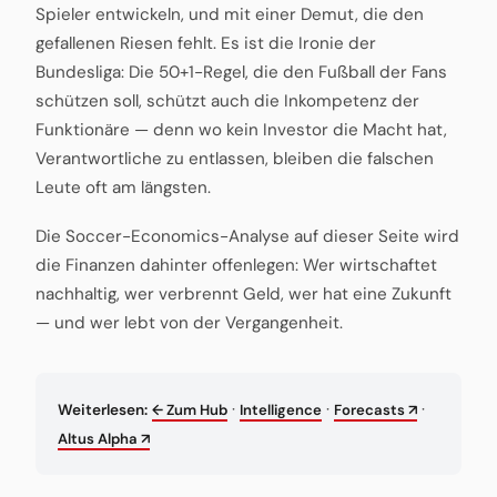
Spieler entwickeln, und mit einer Demut, die den
gefallenen Riesen fehlt. Es ist die Ironie der
Bundesliga: Die 50+1-Regel, die den Fußball der Fans
schützen soll, schützt auch die Inkompetenz der
Funktionäre — denn wo kein Investor die Macht hat,
Verantwortliche zu entlassen, bleiben die falschen
Leute oft am längsten.
Die Soccer-Economics-Analyse auf dieser Seite wird
die Finanzen dahinter offenlegen: Wer wirtschaftet
nachhaltig, wer verbrennt Geld, wer hat eine Zukunft
— und wer lebt von der Vergangenheit.
·
·
·
Weiterlesen:
← Zum Hub
Intelligence
Forecasts ↗
Altus Alpha ↗