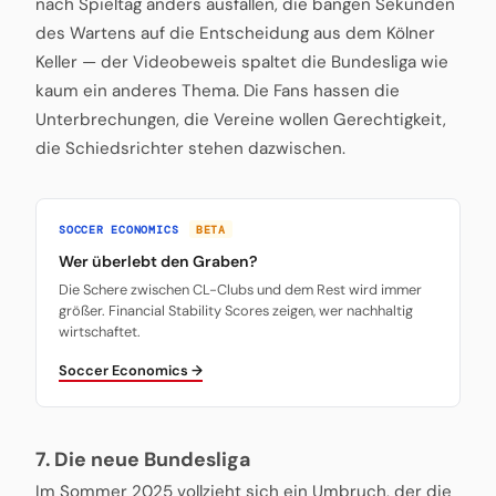
nach Spieltag anders ausfallen, die bangen Sekunden
des Wartens auf die Entscheidung aus dem Kölner
Keller — der Videobeweis spaltet die Bundesliga wie
kaum ein anderes Thema. Die Fans hassen die
Unterbrechungen, die Vereine wollen Gerechtigkeit,
die Schiedsrichter stehen dazwischen.
SOCCER ECONOMICS
BETA
Wer überlebt den Graben?
Die Schere zwischen CL-Clubs und dem Rest wird immer
größer. Financial Stability Scores zeigen, wer nachhaltig
wirtschaftet.
Soccer Economics →
7. Die neue Bundesliga
Im Sommer 2025 vollzieht sich ein Umbruch, der die