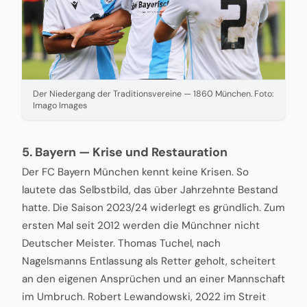
Der Niedergang der Traditionsvereine — 1860 München. Foto:
Imago Images
5. Bayern — Krise und Restauration
Der FC Bayern München kennt keine Krisen. So
lautete das Selbstbild, das über Jahrzehnte Bestand
hatte. Die Saison 2023/24 widerlegt es gründlich. Zum
ersten Mal seit 2012 werden die Münchner nicht
Deutscher Meister. Thomas Tuchel, nach
Nagelsmanns Entlassung als Retter geholt, scheitert
an den eigenen Ansprüchen und an einer Mannschaft
im Umbruch. Robert Lewandowski, 2022 im Streit