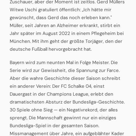
Zuschauer, aber der Moment ist zeitlos. Gerd Müllers
Witwe Uschi gratuliert öffentlich: „Ich hätte mir
gewünscht, dass Gerd das noch erleben kann."
Müller, seit Jahren an Alzheimer erkrankt, stirbt ein
Jahr später im August 2022 in einem Pflegeheim bei
München. Mit ihm geht der größte Torjäger, den der
deutsche Fußball hervorgebracht hat.
Bayern wird zum neunten Mal in Folge Meister. Die
Serie wird zur Gewissheit, die Spannung zur Farce.
Aber die wahre Geschichte dieser Saison schreibt
ein anderer Verein: Der FC Schalke 04, einst
Dauergast in der Champions League, erlebt den
dramatischsten Absturz der Bundesliga-Geschichte.
30 Spiele ohne Sieg — ein Negativrekord, der alles
sprengt. Die Mannschaft gewinnt nur ein einziges
Bundesliga-Spiel in der gesamten Saison.
Missmanagement über Jahre, ein aufgeblähter Kader