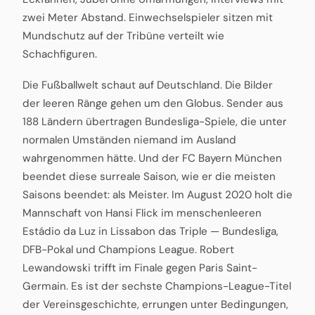
zwei Meter Abstand. Einwechselspieler sitzen mit
Mundschutz auf der Tribüne verteilt wie
Schachfiguren.
Die Fußballwelt schaut auf Deutschland. Die Bilder
der leeren Ränge gehen um den Globus. Sender aus
188 Ländern übertragen Bundesliga-Spiele, die unter
normalen Umständen niemand im Ausland
wahrgenommen hätte. Und der FC Bayern München
beendet diese surreale Saison, wie er die meisten
Saisons beendet: als Meister. Im August 2020 holt die
Mannschaft von Hansi Flick im menschenleeren
Estádio da Luz in Lissabon das Triple — Bundesliga,
DFB-Pokal und Champions League. Robert
Lewandowski trifft im Finale gegen Paris Saint-
Germain. Es ist der sechste Champions-League-Titel
der Vereinsgeschichte, errungen unter Bedingungen,