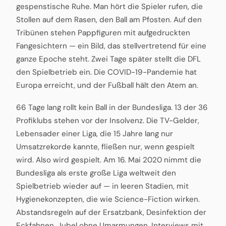
gespenstische Ruhe. Man hört die Spieler rufen, die
Stollen auf dem Rasen, den Ball am Pfosten. Auf den
Tribünen stehen Pappfiguren mit aufgedruckten
Fangesichtern — ein Bild, das stellvertretend für eine
ganze Epoche steht. Zwei Tage später stellt die DFL
den Spielbetrieb ein. Die COVID-19-Pandemie hat
Europa erreicht, und der Fußball hält den Atem an.
66 Tage lang rollt kein Ball in der Bundesliga. 13 der 36
Profiklubs stehen vor der Insolvenz. Die TV-Gelder,
Lebensader einer Liga, die 15 Jahre lang nur
Umsatzrekorde kannte, fließen nur, wenn gespielt
wird. Also wird gespielt. Am 16. Mai 2020 nimmt die
Bundesliga als erste große Liga weltweit den
Spielbetrieb wieder auf — in leeren Stadien, mit
Hygienekonzepten, die wie Science-Fiction wirken.
Abstandsregeln auf der Ersatzbank, Desinfektion der
Eckfahnen, Jubel ohne Umarmungen, Interviews mit