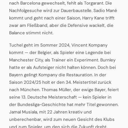
nach Barcelona gewechselt, fehlt als Torgarant. Die
Nachfolgesuche wird zur Dauerbaustelle. Sadio Mané
kommt und geht nach einer Saison, Harry Kane trifft
zwar am Fließband, aber die Defensive wackelt, die
Balance stimmt nicht.
Tuchel geht im Sommer 2024, Vincent Kompany
kommt — der Belgier, als Spieler eine Legende bei
Manchester City, als Trainer ein Experiment. Burnley
hatte er als Aufsteiger nicht halten können. Doch bei
Bayern gelingt Kompany die Restauration. In der
Saison 2024/25 holt er den 34. Meistertitel zurück
nach München. Thomas Müller, der ewige Bayer, feiert
seine 13. Deutsche Meisterschaft — kein Spieler in
der Bundesliga-Geschichte hat mehr Titel gewonnen.
Jamal Musiala, mit 22 Jahren kreativ und
unberechenbar, wird zum neuen Gesicht des Klubs
und zum Spieler, um den sich die Zukunft dreht.