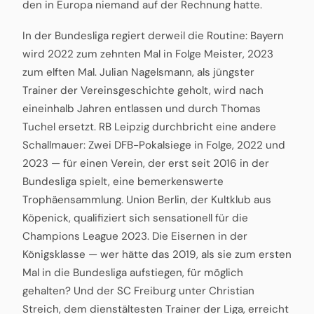
den in Europa niemand auf der Rechnung hatte.
In der Bundesliga regiert derweil die Routine: Bayern
wird 2022 zum zehnten Mal in Folge Meister, 2023
zum elften Mal. Julian Nagelsmann, als jüngster
Trainer der Vereinsgeschichte geholt, wird nach
eineinhalb Jahren entlassen und durch Thomas
Tuchel ersetzt. RB Leipzig durchbricht eine andere
Schallmauer: Zwei DFB-Pokalsiege in Folge, 2022 und
2023 — für einen Verein, der erst seit 2016 in der
Bundesliga spielt, eine bemerkenswerte
Trophäensammlung. Union Berlin, der Kultklub aus
Köpenick, qualifiziert sich sensationell für die
Champions League 2023. Die Eisernen in der
Königsklasse — wer hätte das 2019, als sie zum ersten
Mal in die Bundesliga aufstiegen, für möglich
gehalten? Und der SC Freiburg unter Christian
Streich, dem dienstältesten Trainer der Liga, erreicht