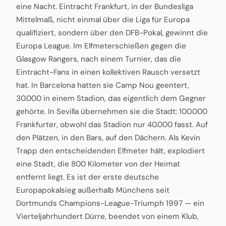
eine Nacht. Eintracht Frankfurt, in der Bundesliga
Mittelmaß, nicht einmal über die Liga für Europa
qualifiziert, sondern über den DFB-Pokal, gewinnt die
Europa League. Im Elfmeterschießen gegen die
Glasgow Rangers, nach einem Turnier, das die
Eintracht-Fans in einen kollektiven Rausch versetzt
hat. In Barcelona hatten sie Camp Nou geentert,
30.000 in einem Stadion, das eigentlich dem Gegner
gehörte. In Sevilla übernehmen sie die Stadt: 100.000
Frankfurter, obwohl das Stadion nur 40.000 fasst. Auf
den Plätzen, in den Bars, auf den Dächern. Als Kevin
Trapp den entscheidenden Elfmeter hält, explodiert
eine Stadt, die 800 Kilometer von der Heimat
entfernt liegt. Es ist der erste deutsche
Europapokalsieg außerhalb Münchens seit
Dortmunds Champions-League-Triumph 1997 — ein
Vierteljahrhundert Dürre, beendet von einem Klub,