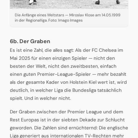
Die Anfänge eines Weltstars — Miroslav Klose am 14.05.1999
in der Regionalliga. Foto: Imago Images
6b. Der Graben
Es ist eine Zahl, die alles sagt: Als der FC Chelsea im
Mai 2025 für einen einzigen Spieler — nicht den
besten der Welt, nicht den zweitbesten, einfach
einen guten Premier-League-Spieler — mehr bezahlt
als der gesamte Kader von Holstein Kiel wert ist, wird
deutlich, in welcher Liga die Bundesliga tatsächlich
spielt. Und in welcher nicht.
Der Graben zwischen der Premier League und dem
Rest Europas ist in der siebten Dekade zur Schlucht
geworden. Die Zahlen sind ernüchternd: Die englische
Liga generiert aus internationalen TV-Rechten mehr