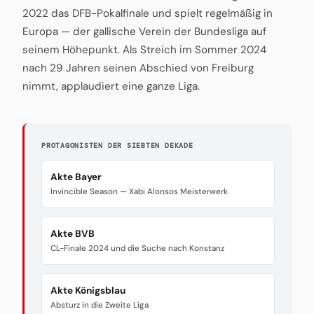
2022 das DFB-Pokalfinale und spielt regelmäßig in
Europa — der gallische Verein der Bundesliga auf
seinem Höhepunkt. Als Streich im Sommer 2024
nach 29 Jahren seinen Abschied von Freiburg
nimmt, applaudiert eine ganze Liga.
PROTAGONISTEN DER SIEBTEN DEKADE
Akte Bayer
Invincible Season — Xabi Alonsos Meisterwerk
Akte BVB
CL-Finale 2024 und die Suche nach Konstanz
Akte Königsblau
Absturz in die Zweite Liga