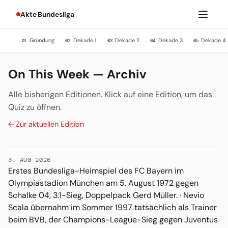
Akte Bundesliga
Gründung
Dekade 1
Dekade 2
Dekade 3
Dekade 4
01
02
03
04
05
On This Week — Archiv
Alle bisherigen Editionen. Klick auf eine Edition, um das
Quiz zu öffnen.
← Zur aktuellen Edition
3. AUG 2026
Erstes Bundesliga-Heimspiel des FC Bayern im
Olympiastadion München am 5. August 1972 gegen
Schalke 04, 3:1-Sieg, Doppelpack Gerd Müller. · Nevio
Scala übernahm im Sommer 1997 tatsächlich als Trainer
beim BVB, der Champions-League-Sieg gegen Juventus