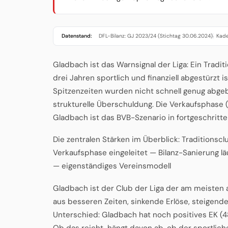
Datenstand:
DFL-Bilanz: GJ 2023/24 (Stichtag 30.06.2024)
Kade
·
Gladbach ist das Warnsignal der Liga: Ein Tradi
drei Jahren sportlich und finanziell abgestürzt i
Spitzenzeiten wurden nicht schnell genug abgeb
strukturelle Überschuldung. Die Verkaufsphase (
Gladbach ist das BVB-Szenario in fortgeschrit
Die zentralen Stärken im Überblick: Traditionsc
Verkaufsphase eingeleitet — Bilanz-Sanierung lä
— eigenständiges Vereinsmodell
Gladbach ist der Club der Liga der am meisten 
aus besseren Zeiten, sinkende Erlöse, steigend
Unterschied: Gladbach hat noch positives EK (48
Ob das reicht, hängt davon ab, ob der sportli