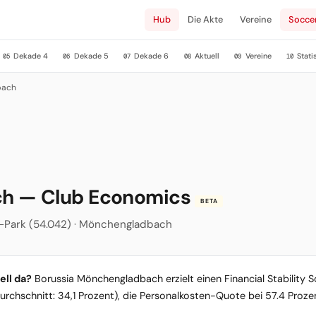
Hub
Die Akte
Vereine
Socce
Dekade 4
Dekade 5
Dekade 6
Aktuell
Vereine
Stati
05
06
07
08
09
10
bach
ch — Club Economics
BETA
sia-Park (54.042) · Mönchengladbach
ell da?
Borussia Mönchengladbach erzielt einen Financial Stability S
Durchschnitt: 34,1 Prozent), die Personalkosten-Quote bei 57.4 Proz