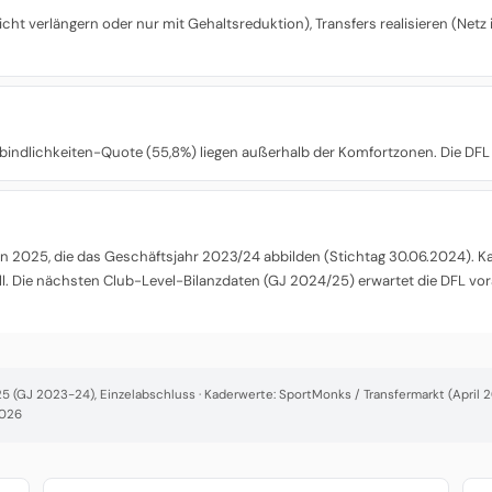
t verlängern oder nur mit Gehaltsreduktion), Transfers realisieren (Netz i
rbindlichkeiten-Quote (55,8%) liegen außerhalb der Komfortzonen. Die DFL 
 2025, die das Geschäftsjahr 2023/24 abbilden (Stichtag 30.06.2024). Kade
l. Die nächsten Club-Level-Bilanzdaten (GJ 2024/25) erwartet die DFL vor
 (GJ 2023-24), Einzelabschluss · Kaderwerte: SportMonks / Transfermarkt (April 20
2026