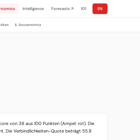
rnomics
Intelligence
Forecasts ↗
101
EN
stiken
Soccernomics
$
core von 38 aus 100 Punkten (Ampel: rot). Die
ent. Die Verbindlichkeiten-Quote beträgt 55.8