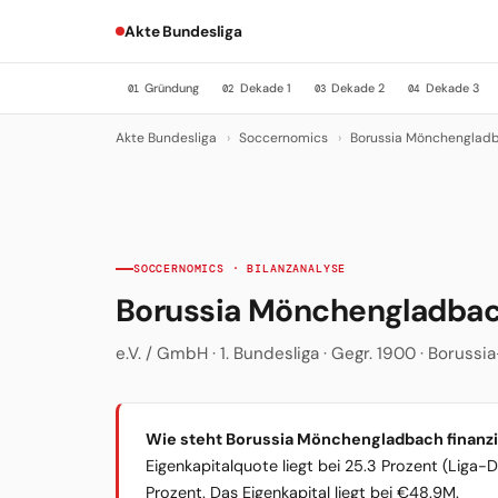
Akte Bundesliga
Gründung
Dekade 1
Dekade 2
Dekade 3
01
02
03
04
Akte Bundesliga
›
Soccernomics
›
Borussia Mönchenglad
SOCCERNOMICS · BILANZANALYSE
Borussia Mönchengladba
e.V. / GmbH · 1. Bundesliga · Gegr. 1900 · Borus
Wie steht Borussia Mönchengladbach finanzi
Eigenkapitalquote liegt bei 25.3 Prozent (Liga-
Prozent. Das Eigenkapital liegt bei €48.9M.