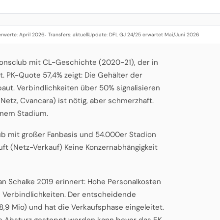
rwerte: April 2026
Transfers: aktuell
Update: DFL GJ 24/25 erwartet Mai/Juni 2026
·
·
tionsclub mit CL-Geschichte (2020-21), der in
st. PK-Quote 57,4% zeigt: Die Gehälter der
aut. Verbindlichkeiten über 50% signalisieren
Netz, Cvancara) ist nötig, aber schmerzhaft.
tenem Stadium.
lub mit großer Fanbasis und 54.000er Stadion
uft (Netz-Verkauf) Keine Konzernabhängigkeit
an Schalke 2019 erinnert: Hohe Personalkosten
e Verbindlichkeiten. Der entscheidende
,9 Mio) und hat die Verkaufsphase eingeleitet.
che Absturz gestoppt werden kann bevor das EK