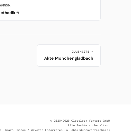
RAMEWORK
ethodik →
CLUB-SITE →
Akte Mönchengladbach
© 2020–2026 Closelook Venture GmbH
Alle Rechte vorbehalten.
s: Imago Images / diverse Fotografen (s. Abbildungsverzeichnis)