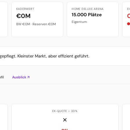
KADERWERT
HOME DELUXE ARENA
E
15.000 Plätze
€0M
Eigentum
BW €0M · Reserven €0M
legt. Kleinster Markt, aber effizient geführt.
fil
Ausblick ↗
EK-QUOTE > 30%
✗