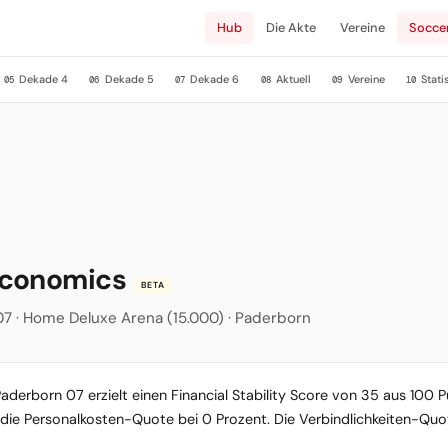
Hub
Die Akte
Vereine
Socce
Dekade 4
Dekade 5
Dekade 6
Aktuell
Vereine
Stati
05
06
07
08
09
10
Economics
BETA
907 · Home Deluxe Arena (15.000) · Paderborn
derborn 07 erzielt einen Financial Stability Score von 35 aus 100 P
, die Personalkosten-Quote bei 0 Prozent. Die Verbindlichkeiten-Quot