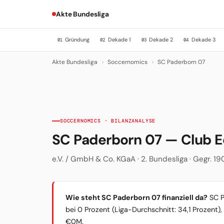
Akte Bundesliga
Gründung
Dekade 1
Dekade 2
Dekade 3
01
02
03
04
Akte Bundesliga
›
Soccernomics
›
SC Paderborn 07
SOCCERNOMICS · BILANZANALYSE
SC Paderborn 07 — Club 
e.V. / GmbH & Co. KGaA · 2. Bundesliga · Gegr. 1
Wie steht SC Paderborn 07 finanziell da?
SC Pa
bei 0 Prozent (Liga-Durchschnitt: 34,1 Prozent)
€0M.