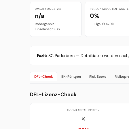
UMSATZ 2023-24
PERSONALKOSTEN-QUOTE
n/a
0%
Rohergebnis ·
Liga-Ø 47.9%
Einzelabschluss
Fazit:
SC Paderborn — Detaildaten werden nachgepf
DFL-Check
EK-Röntgen
Risk Score
Risikopro
DFL-Lizenz-Check
EIGENKAPITAL POSITIV
✗