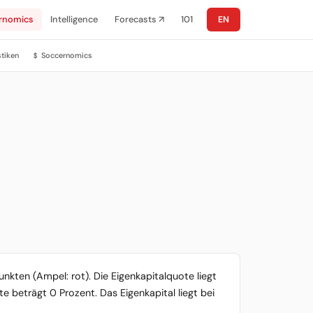
rnomics
Intelligence
Forecasts ↗
101
EN
stiken
Soccernomics
$
unkten (Ampel: rot). Die Eigenkapitalquote liegt
e beträgt 0 Prozent. Das Eigenkapital liegt bei