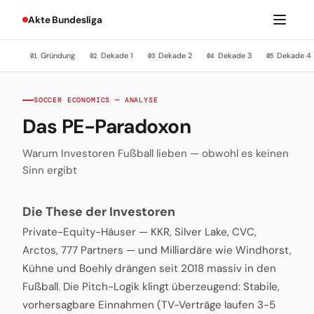
Akte Bundesliga
Gründung
Dekade 1
Dekade 2
Dekade 3
Dekade 4
01
02
03
04
05
SOCCER ECONOMICS — ANALYSE
Das PE-Paradoxon
Warum Investoren Fußball lieben — obwohl es keinen
Sinn ergibt
Die These der Investoren
Private-Equity-Häuser — KKR, Silver Lake, CVC,
Arctos, 777 Partners — und Milliardäre wie Windhorst,
Kühne und Boehly drängen seit 2018 massiv in den
Fußball. Die Pitch-Logik klingt überzeugend: Stabile,
vorhersagbare Einnahmen (TV-Verträge laufen 3-5