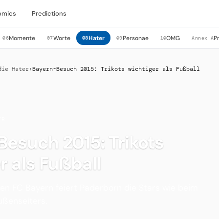
omics
Predictions
Momente
Worte
Hater
Personae
OMG
P
06
07
08
09
10
Annex A
die Hater
›
Bayern-Besuch 2015: Trikots wichtiger als Fußball
ER
esuch 2015: Trikots
r als Fußball
en FC Bayern feiert Paderborn die Stars wie beim
ußenseiters.