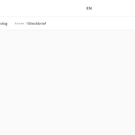
EN
rolog
Steckbrief
Annex B