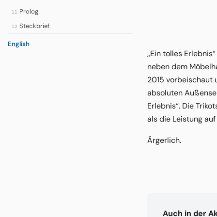
Prolog
11
Steckbrief
12
English
,,Ein tolles Erlebn
neben dem Möbelhau
2015 vorbeischaut u
absoluten Außenseit
Erlebnis“. Die Trik
als die Leistung au
Ärgerlich.
Auch in der A