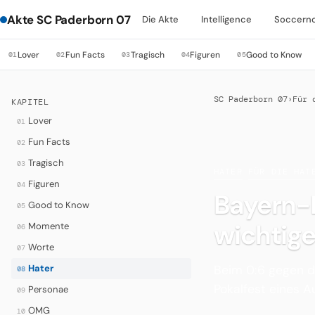
Akte SC Paderborn 07
Die Akte
Intelligence
Soccern
Lover
Fun Facts
Tragisch
Figuren
Good to Know
01
02
03
04
05
SC Paderborn 07
›
Für 
KAPITEL
Lover
01
Fun Facts
02
Tragisch
03
HATER
·
FÜR DIE HAT
Figuren
04
Bayern-B
Good to Know
05
wichtige
Momente
06
Worte
07
Beim 0:6 gegen d
Hater
08
Pokalfest eines A
Personae
09
OMG
10