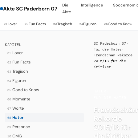
Die
Intelligence
Soccernomi
Akte SC Paderborn 07
Akte
Lover
Fun Facts
Tragisch
Figuren
Good to Know
01
02
03
04
05
SC Paderborn 07
›
KAPITEL
Für die Hater
›
Lover
01
Fremdschäm-Rekorde
2015/16 für die
Fun Facts
02
Kritiker
Tragisch
03
Figuren
04
Good to Know
05
HATER
·
FÜR DIE HATER
Momente
06
Fremdschä
Worte
07
Rekorde
Hater
08
2015/16 für
Personae
09
die Kritiker
OMG
10