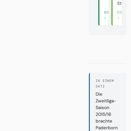
Stadt?
DORT LESEN
DORT 
→
→
IN EINEM
SATZ
Die
Zweitliga-
Saison
2015/16
brachte
Paderborn