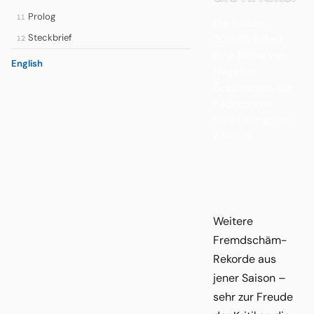
Prolog
11
Die Saison
Steckbrief
2015/16 liefert
12
eine Reihe von
English
Negativ-
Bestmarken, die
Paderborn-
Skeptiker gerne
zitieren.
Weitere
Fremdschäm-
Rekorde aus
jener Saison –
sehr zur Freude