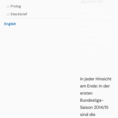
Prolog
11
In der
Steckbrief
12
Premierensaison
gewinnen die
English
Paderborner nur
vier Heimspiele —
Negativrekord
der Liga.
In jeder Hinsicht
am Ende: In der
ersten
Bundesliga-
Saison 2014/15
sind die