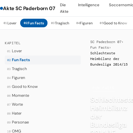
Die
Intelligence
Soccernomi
Akte SC Paderborn 07
Akte
Lover
Fun Facts
Tragisch
Figuren
Good to Know
01
02
03
04
05
SC Paderborn 07
›
KAPITEL
Fun Facts
›
Lover
01
Schlechteste
Heimbilanz der
Fun Facts
02
Bundesliga 2014/15
Tragisch
03
Figuren
04
Good to Know
05
·
FUN FACTS
Momente
06
Schlechtest
Worte
07
Heimbilanz
Hater
08
der
Personae
Bundesliga
09
2014/15
OMG
10