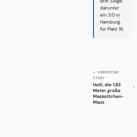
drei Siege,
darunter
ein 3:0 in
Hamburg,
für Platz 16.
← VORHERIGE
STORY
Holli, die 1,83
↑ 
Meter große
Maskottchen-
Maus