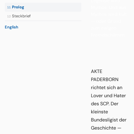
Legende wird
Mythos. Und aus
Prolog
11
Mythos wird Kult
Steckbrief
12
— oder Grund
English
zum ewigen
Fremdschämen.
AKTE
PADERBORN
richtet sich an
Lover und Hater
des SCP. Der
kleinste
Bundesligist der
Geschichte —