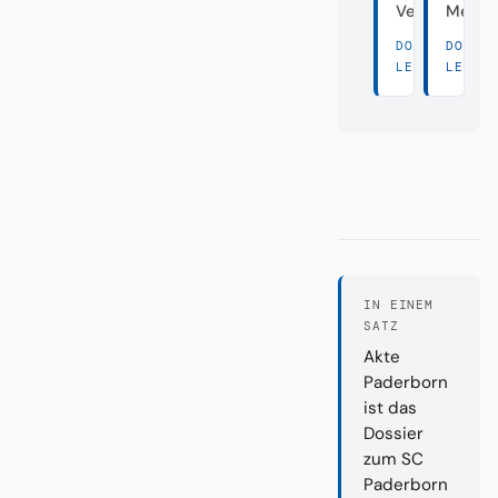
Vereine
Meist
DORT
DORT
LESEN →
LESEN
IN EINEM
SATZ
Akte
Paderborn
ist das
Dossier
zum SC
Paderborn