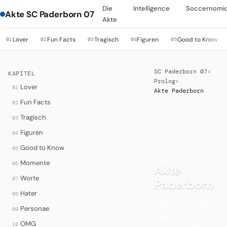
Die
Intelligence
Soccernomi
Akte SC Paderborn 07
Akte
Lover
Fun Facts
Tragisch
Figuren
Good to Know
01
02
03
04
05
SC Paderborn 07
›
KAPITEL
Prolog
›
Lover
01
Akte Paderborn
Fun Facts
02
Tragisch
03
·
Figuren
04
WAS DIESE SEITE
Good to Know
05
IST — UND WARUM
Momente
06
Akte
Worte
07
Paderborn
Hater
08
Geschichte wird
Personae
09
Legende,
OMG
10