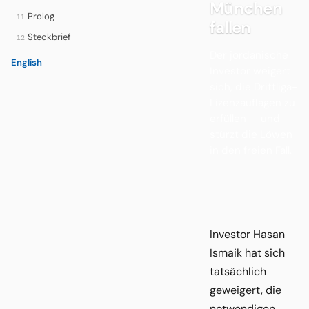
München
Prolog
11
fallen
Steckbrief
12
Der jordanische
English
Investor weigert
sich, die Drittliga-
Lizenzauflagen zu
erfüllen — und
stürzt die Löwen
in den freien Fall.
Investor Hasan
Ismaik hat sich
tatsächlich
geweigert, die
notwendigen