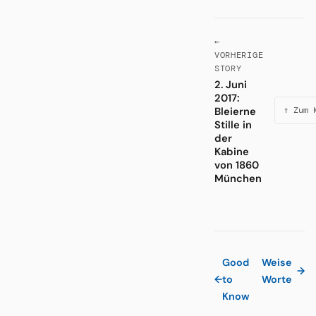
←
VORHERIGE
STORY
2. Juni
2017:
Bleierne
↑ Zum 
Stille in
der
Kabine
von 1860
München
Good
Weise
→
←
to
Worte
Know