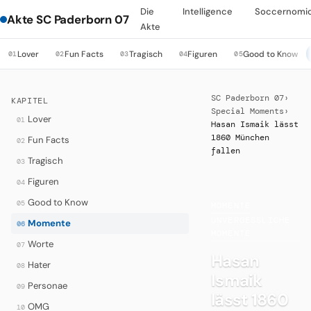
Die
Intelligence
Soccernomi
Akte SC Paderborn 07
Akte
Lover
Fun Facts
Tragisch
Figuren
Good to Know
01
02
03
04
05
SC Paderborn 07
›
KAPITEL
Special Moments
›
Lover
01
Hasan Ismaik lässt
1860 München
Fun Facts
02
fallen
Tragisch
03
Figuren
04
Good to Know
05
MOMENTE
·
UNVERGESSLICHE
Momente
06
MOMENTE
Worte
07
Hasan
Hater
08
Ismaik
Personae
09
lässt 1860
OMG
10